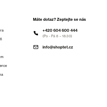
Máte dotaz? Zeptejte se nás
+420 604 600 444
ra
(Po - Pá 8 – 18:30)
ři
info@shoptet.cz
um
erce
na