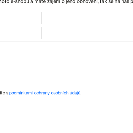
ohoto e-shopu a máte zájem o jeho obnovení, tak se na nás 
íte s
podmínkami ochrany osobních údajů
.