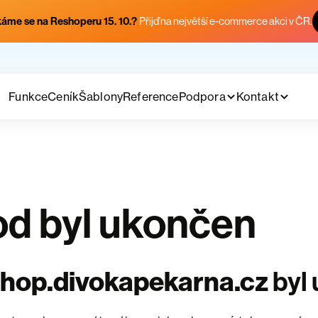
áme se na Reshoperu 15. 10.?
Přijď na největší e-commerce akci v ČR.
Funkce
Ceník
Šablony
Reference
Podpora
Kontakt
d byl ukončen
hop.divokapekarna.cz
byl